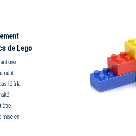
lement
ocs de Lego
ient une
ilement
as lié à la
nsité
t être
e mise en