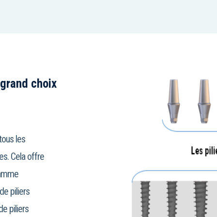
 grand choix
tous les
es. Cela offre
 gamme
e piliers
e piliers