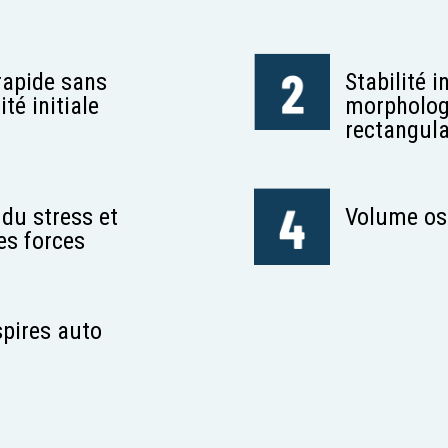
rapide sans
Stabilité i
té initiale
morphologi
rectangula
 du stress et
Volume oss
es forces
spires auto